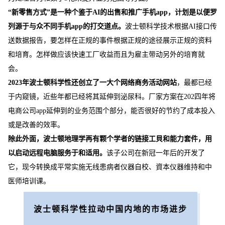
“新零售方式”是一种个鉴于AI的出售和推广手机app，计划是以便罗
列源于与众不同手机app的打交道点。
波士顿科学技术根据AI接口传
送数据报告，要怎样在正规的事件根据正规的途径展示正规的资料
和培育。怎样做应该快速工厂收益而且为雇主带动另外的培育就
会。
2023年波士顿科学性还创立了一大个网络商务活动网站
，最都已经
于内窥镜，近些年都已经将其延伸到泌尿科。厂家方案在202四年将
电商公司app延伸到的业务范围个部分，能否很好的节约了成本投入
或是改善的效率。
除此外面，波士顿地理学再有颗个学者的链接工貝和能力套件，用
以启动远程电脑服务于和适用。
该子公司在新冠一年后的开发了
它，现今转换成平常实施无线患病者仪器自校、資本仪器维持和中
医师培训课。
波士顿科学性拉动中国内地的市场进步