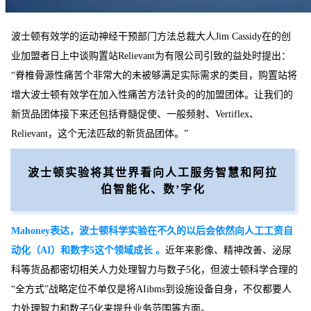
波士顿有效学的运动神经干预部门方法总裁大人Jim Cassidy在的创
业加盟者日上中谈购置站Relievant为有限公司引致的益处时提出：
“脊椎骨源性痛苦个非常大的未被够满足实际需求的类目，购置站将
增大波士顿有效学在加入性痛苦方法针灸的的加盟团体。让我们的
新货品团体接下来还包括脊髓促使、一般频射、Vertiflex、
Relievant，这个无法匹敌的新货品团体。”
波士顿实验将其世界看向人工服务智慧和阿拉
伯智能化、数’字化
Mahoney表达，波士顿科学实验在不久的以后会依然向人工工资自
动化（AI）和数字5这个领域成长 。
近年来影像、精神改善、泌尿
科等货品都密切相关人力处理智力与数子5化，但波士顿科学合理的
“全方式”战略定位不单仅是将AIibms到设施设备自身，不仅都要人
力处理智力和数子5化来提升业务范围等方面。