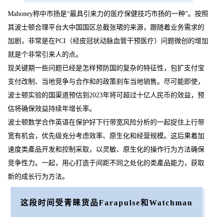
Mahoney称中市扬是“最具引来力的医疗保健技巧市扬的一种”。按照
其波士顿合理平台大中国国区总截张珺的来源，跟随着业务需求的
加剧，非常是在PCI（经皮冠状动脉血管干预医疗）问题微创的增加
就是个非常引来人的点。
现关键期一些问题已经是怎样预防国的复杂的特征性，包扩支付宝
支付改制、当地竞争与合作和的政策刹车当地销售。尽可能即使，
波士顿实验的国渠道预估到2023年将可超过十亿人民币的效益，预
估将确保效益持续年增长率。
波士顿数学合作英语在保护好下行带宽风险分析的一起捉住上行带
宽有机会，优先级充分考虑效率、原生化和经营规模。这后果着加
速度类產品开发和控制采取，以灵敏、原生化的操作行为方法确保
竞争性力。一起，用心打造于间距不同之处化的类產品能力，获取
新的成长行为方法。
这段时间受青睐货品Farapulse和Watchman