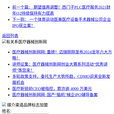
前一个篇： 期望值再调整！西门子PLC医疗服务2021财
年Q2持续保持有力提高
下一则： 一个体育运动医美医疗设备手术器械公司企业
IPO获立案！
返回列表
有关系医疗器械创新网
医疗器械创新网网: 重磅！迈瑞刚刚发布2024龙年六大方
略！
讲师征集：医疗器械创新网创业大赛系列活动“优秀讲
师”等您来！
多轮政策支持，委托生产大势所趋，CDMO迎来全新发
展机会
医疗新锐前CEO被指控，欺诈逾 4000 万美元
医疗器械创新网网: 国产“脑机”械企IPO辅导备案
媒介渠道品牌标志加盟
姓名: