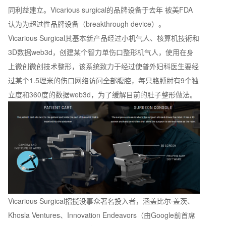
同利益建立。Vicarious surgical的品牌设备于去年 被美FDA
认为为超过性品牌设备（breakthrough device）。
Vicarious Surgical其基本新产品经过小机气人、核算机技術和
3D数据web3d，创建某个智力单伤口整形机气人，使用在身
上微创微创技术整形，该系统致力于经过使普外妇科医生要经
过某个1.5理米的伤口网络访问全部腹腔，每只胳膊肘有9个独
立度和360度的数据web3d，为了缓解目前的肚子整形做法。
Vicarious Surgical招揽没事众著名投入者，涵盖比尔·盖茨、
Khosla Ventures、Innovation Endeavors（由Google前首席