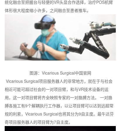
统化融合至把握台与轻便的VR头显合作选择，治疗POS机臂
体形很大程度缩小许多，之间融合至患者推车。
图源：Vicarious Surgical中国官网
Vicarious Surgical项目服务器人的非常地方，就在于与社会
相近可能可超过社会的一对项目臂，和与VR技术设备的运
用，这一对项目臂将齐全映照专家的一对胳膊方法。 一对胳
膊各施工有9个解耦执行工作器，以让项目臂可以达到远超常
规的利索，Vicarious Surgical也将其分为9自主度。最牛达芬
奇项目服务器人的项目臂为7自主度。