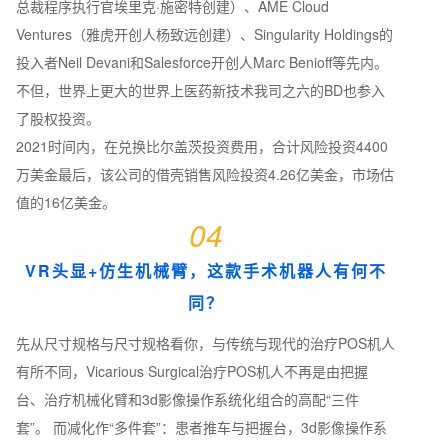
总裁程序执行官埃里克·施密特创建）、AME Cloud
Ventures（雅虎开创人杨致远创建）、Singularity Holdings的
投入者Neil Devani和Salesforce开创人Marc Benioff等先内。
不但，世界上更大的世界上医药新技术我司之六的BD也参入
了股权投资。
2021时间内，在兑换比尔盖茨投资费用，合计风险投资4400
万美金最后，该公司的借壳销售风险投资4.26亿美金，市场估
值的16亿美金。
04
VR头显+仿生机械臂，这款手术机器人有何不
同？
先从尺寸规格与尺寸规格看你，与传统与现代的治疗POS机人
有所不同，Vicarious Surgical治疗POS机人不再是由把握
台、治疗机械化臂和3d影像操作系统化组合的高配“三件
套”。 而减化作“多件套”：患者推车与把握台，3d影像操作系