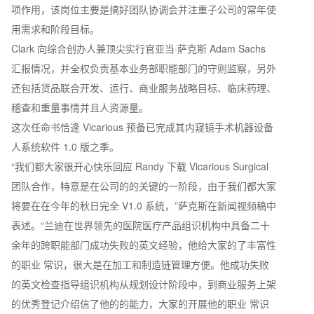
项作用，该岗位主要是搞好团队协调会并注重子公司的常年使
用需求和阶段目标。
Clark 向综合创办人兼顶尖实行官亚当·萨克斯 Adam Sachs
汇报情况，并全权负责基本业务部职能部门的守则监察，另外
还包括货品联合开发、运行、商业服务战略目标、临床药理、
稽查和重量事情并且人资源量。
这次任命书恰逢 Vicarious 预备已完成其内窥镜手术机器设备
人系统软件 1.0 版之季。
“我们都大家很开心快乐回应 Randy 下载 Vicarious Surgical
团队合作，特意是在公司的的关键的一阶段，由于我们都大家
将要在在今年的秋日完全 V1.0 系統，”萨克斯在新闻视频稿中
表述。“兰迪在世界领先的医院医疗产品组识机构中具备二十
余年的跨职能部门成功失败的英文经验，他给大家的了丰富性
的职业 常识，很大是在加工和制造链管理方便。他成功失败
的英文检查指导组识机构从规划设计阶段中，到商业服务上架
的优秀登记介绍信了他的的能力，大家的开展他的职业 常识