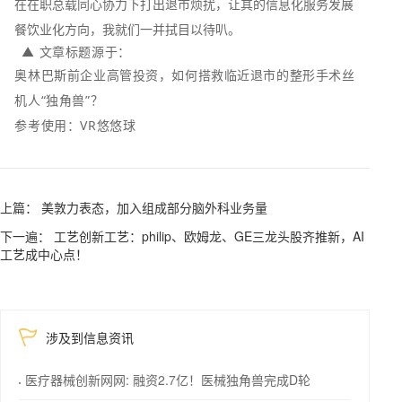
在在职总载同心协力下打出退市烦扰，让其的信息化服务发展
餐饮业化方向，我就们一并拭目以待叭。
▲ 文章标题源于：
奥林巴斯前企业高管投资，如何搭救临近退市的整形手术丝
机人“独角兽”？
参考使用：VR悠悠球
上篇： 美敦力表态，加入组成部分脑外科业务量
下一遍： 工艺创新工艺：philip、欧姆龙、GE三龙头股齐推新，AI
工艺成中心点！
涉及到信息资讯
医疗器械创新网网: 融资2.7亿！医械独角兽完成D轮