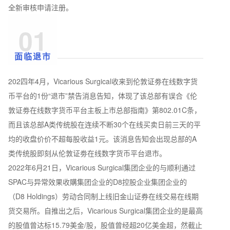
全新审核申请注册。
01
面临退市
202四年4月，Vicarious Surgical收来到伦敦证劵在线数字货
币平台的1份“退市”禁告消息告知，体现了该总部有误合《伦
敦证劵在线数字货币平台主板上市总部指南》第802.01C条，
而且该总部A类传统股在连续不断30个在线买卖日前三天的平
均的收盘价价不超每股收益1元。该消息告知会出现总部的A
类传统股即刻从伦敦证劵在线数字货币平台退市。
2022年6月21日，Vicarious Surgical集团企业的与顺利通过
SPAC与异常效果收購集团企业的D8控股企业集团企业的
（D8 Holdings）劳动合同制上线旧金山证券在线交易在线期
货交易所。自推出之后，Vicarious Surgical集团企业的是最高
的股值曾达标15.79美金/股，股值曾经超20亿美金超，然截止