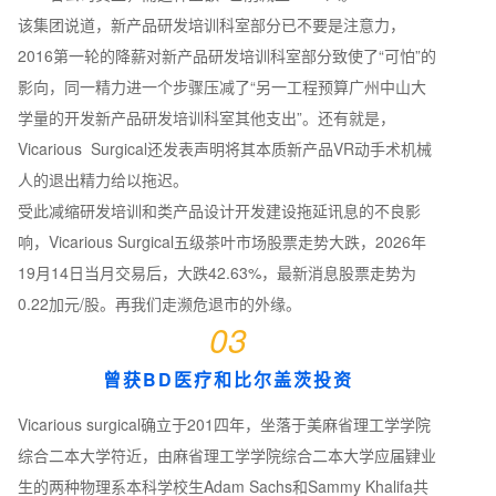
该集团说道，新产品研发培训科室部分已不要是注意力，
2016第一轮的降薪对新产品研发培训科室部分致使了“可怕”的
影向，同一精力进一个步骤压减了“另一工程预算广州中山大
学量的开发新产品研发培训科室其他支出”。还有就是，
Vicarious Surgical还发表声明将其本质新产品VR动手术机械
人的退出精力给以拖迟。
受此减缩研发培训和类产品设计开发建设拖延讯息的不良影
响，Vicarious Surgical五级茶叶市场股票走势大跌，2026年
19月14日当月交易后，大跌42.63%，最新消息股票走势为
0.22加元/股。再我们走濒危退市的外缘。
03
曾获BD医疗和比尔盖茨投资
Vicarious surgical确立于201四年，坐落于美麻省理工学学院
综合二本大学符近，由麻省理工学学院综合二本大学应届肄业
生的两种物理系本科学校生Adam Sachs和Sammy Khalifa共