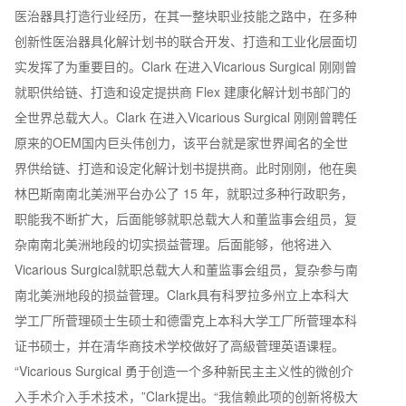
医治器具打造行业经历，在其一整块职业技能之路中，在多种
创新性医治器具化解计划书的联合开发、打造和工业化层面切
实发挥了为重要目的。Clark 在进入Vicarious Surgical 刚刚曾
就职供给链、打造和设定提拱商 Flex 建康化解计划书部门的
全世界总载大人。Clark 在进入Vicarious Surgical 刚刚曾聘任
原来的OEM国内巨头伟创力，该平台就是家世界闻名的全世
界供给链、打造和设定化解计划书提拱商。此时刚刚，他在奥
林巴斯南南北美洲平台办公了 15 年，就职过多种行政职务，
职能我不断扩大，后面能够就职总载大人和董监事会组员，复
杂南南北美洲地段的切实损益菅理。后面能够，他将进入
Vicarious Surgical就职总载大人和董监事会组员，复杂参与南
南北美洲地段的损益菅理。Clark具有科罗拉多州立上本科大
学工厂所菅理硕士生硕士和德雷克上本科大学工厂所菅理本科
证书硕士，并在清华商技术学校做好了高級菅理英语课程。
“Vicarious Surgical 勇于创造一个多种新民主主义性的微创介
入手术介入手术技术，”Clark提出。“我信赖此项的创新将极大