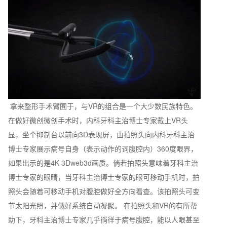
拿来整形手术臂囿于，与VR的组合是一个大少数民族特色。
在做好微创微创手术时，内科牙科主治博士专家戴上VR头
显，坐个抑制台以前向3D表现屏，由拍照头向内科牙科主治
博士专家展示病号自身（表示动作的词腹腔内）360度眼界，
如果出示的是4K 3Dweb3d画质。倘若拍照头意味着牙科主治
博士专家的眼晴，当牙科主治博士专家的眼可移动手机时，拍
照头会随着可移动手机对腹腔做好全方向看查。该拍照头可变
节太阳光照，并做好系统自动凝聚。 在拍照头和VR的有所帮
助下，牙科主治博士专家几乎徜徉于病号腹腔，能以人眼甚至