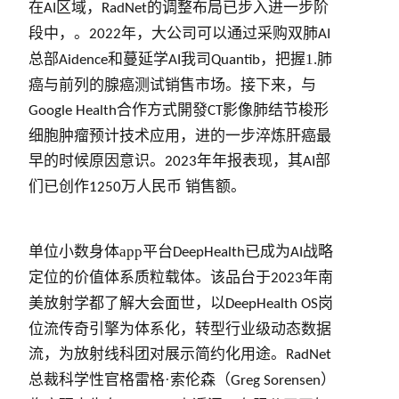
在
区域，
的调整布局已步入进一步阶
AI
RadNet
段中，。
年，大公司可以通过采购双肺
2022
AI
总部
和蔓延学
我司
，把握1.肺
Aidence
AI
Quantib
癌与前列的腺癌测试销售市场。接下来，与
合作方式開發
影像肺结节梭形
Google Health
CT
细胞肿瘤预计技术应用，进的一步淬炼肝癌最
早的时候原因意识。
年年报表现，其
部
2023
AI
们已创作
万人民币 销售额。
1250
单位小数身体app平台
已成为
战略
DeepHealth
AI
定位的价值体系质粒载体。该品台于
年南
2023
美放射学都了解大会面世，以
岗
DeepHealth OS
位流传奇引擎为体系化，转型行业级动态数据
流，为放射线科团对展示简约化用途。
RadNet
总裁科学性官格雷格·索伦森（
）
Greg Sorensen