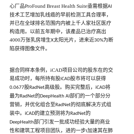
心厂品
ProFound Breast Health Suite
亟需根据
AI
技术工艺增加乳线癌的早前检测工具合理率，
并已在全球排名范围内内被上千人家社区医疗
构造用。
以前五年期中，该產品已治疗高出
4000
万张乳房增生
太阳光片，进来近
为断
X
30%
陷获得图像文件。
据合同样本条例，
iCAD
项目公司的股东在的交
易成功时，每所持有股
股市将可以获得
iCAD
股
高级股。购买完整后，
将
0.0677
RadNet
iCAD
最为
的
部们的一个部分分
RadNet
DeepHealth AI
营销，并优化组合至
的彻底解决方式组
RadNet
装中。
的建立预测将为
的
iCAD
RadNet
部门引发一批成功经验大量的商业
DeepHealth
性和建筑工程项目团队，进的一步t加速其在肺